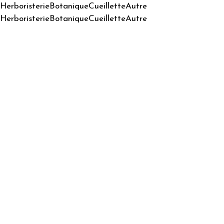
Herboristerie
Botanique
Cueillette
Autre
Herboristerie
Botanique
Cueillette
Autre