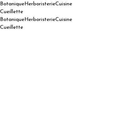
Botanique
Herboristerie
Cuisine
Cueillette
Botanique
Herboristerie
Cuisine
Cueillette