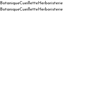
Botanique
Cueillette
Herboristerie
Botanique
Cueillette
Herboristerie