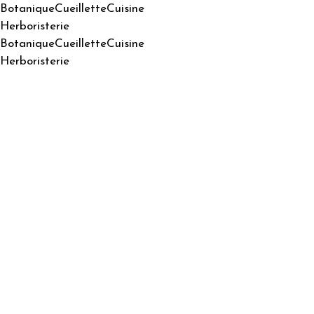
Botanique
Cueillette
Cuisine
Herboristerie
Botanique
Cueillette
Cuisine
Herboristerie