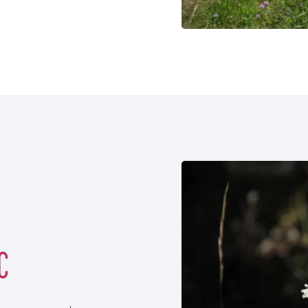
©Marie-Claire et Régis Buf
c