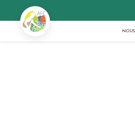
NOUS
Se former
Se former pour une 
durable