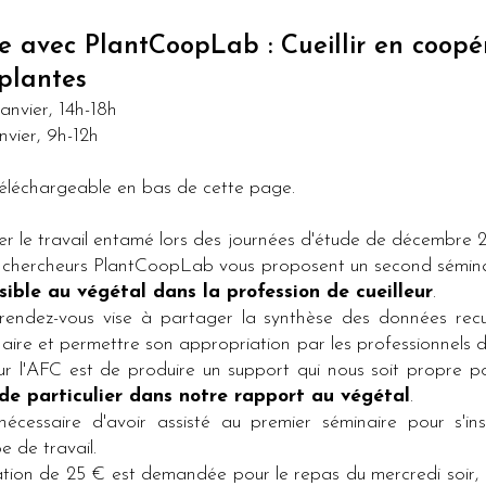
e avec PlantCoopLab : Cueillir en coopé
 plantes
anvier, 14h-18h
nvier, 9h-12h
léchargeable en bas de cette page.
r le travail entamé lors des journées d'étude de décembre 
 de chercheurs PlantCoopLab vous proposent un second sémina
sible au végétal dans la profession de cueilleur
.
endez-vous vise à partager la synthèse des données recuei
aire et permettre son appropriation par les professionnels de 
our l'AFC est de produire un support qui nous soit propre 
a de particulier dans notre rapport au végétal
.
 nécessaire d'avoir assisté au premier séminaire pour s'ins
 de travail.
tion de 25 € est demandée pour le repas du mercredi soir, l