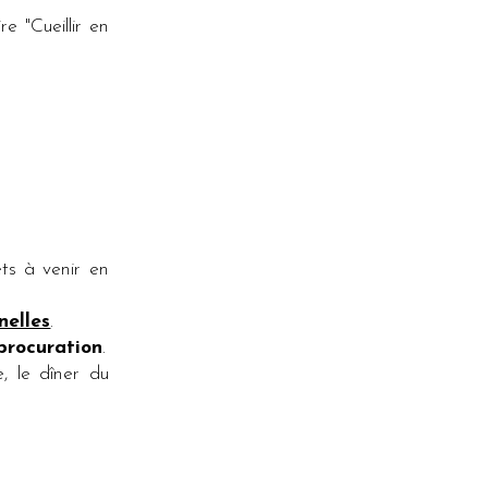
e "Cueillir en
ts à venir en
nelles
.
procuration
.
, le dîner du