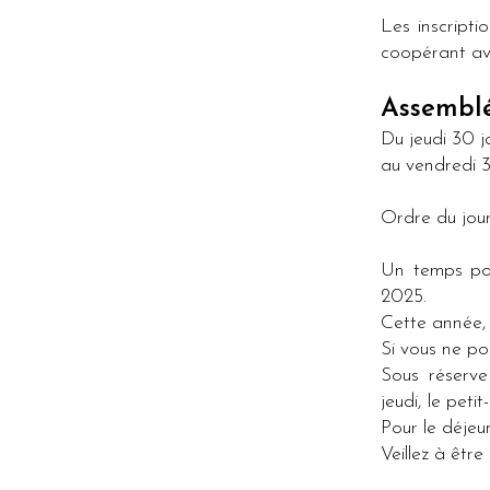
Les inscripti
coopérant ave
Assembl
Du jeudi 30 j
au vendredi 3
Ordre du jou
Un temps pou
2025.
Cette année
Si vous ne p
Sous réserve
jeudi, le peti
Pour le déjeu
Veillez à être