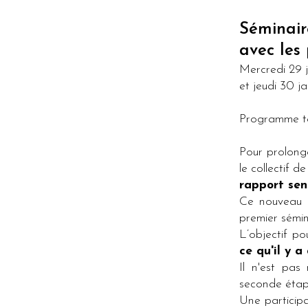
Séminair
avec les
Mercredi 29 j
et jeudi 30 ja
Programme té
Pour prolonge
le collectif
rapport sen
Ce nouveau r
premier sémin
L’objectif p
ce qu'il y 
Il n'est pas
seconde étape
Une participa