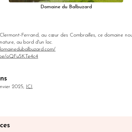
Domaine du Balbuzard
Clermont-Ferrand, au cœur des Combrailles, ce domaine no
 nature, au bord d'un lac.
domainedubalbuzard.com/
u.be/oQFu5KTe4c4
ons
anvier 2025,
ICI
.
ces