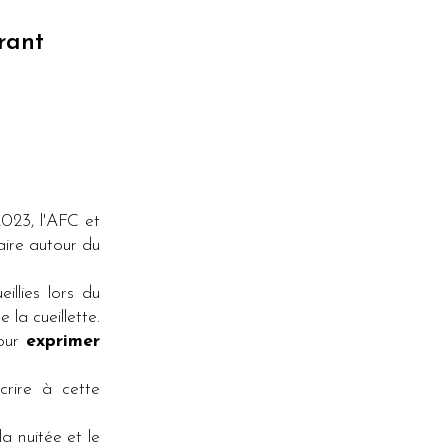
rant
2023, l'AFC et
ire autour du
llies lors du
la cueillette.
pour
exprimer
crire à cette
a nuitée et le