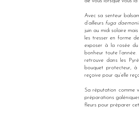
de vous lorsque vous la
Avec sa senteur balsam
d’ailleurs
fuga daemon
juin au midi solaire mais
les tresser en forme de
exposer à la rosée du 
bonheur toute l’année.
retrouve dans les Pyré
bouquet protecteur, à 
reçoive pour qu’elle re
Sa réputation comme vul
préparations galéniques 
fleurs pour préparer cet