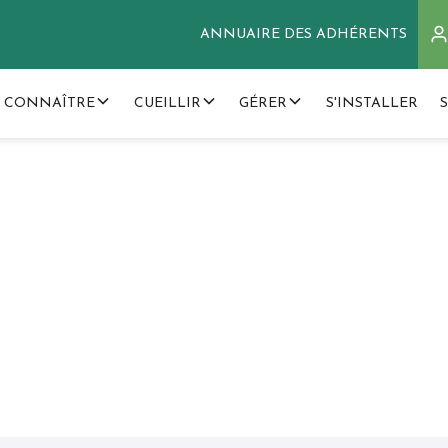
ANNUAIRE DES ADHÉRENTS
 CONNAÎTRE
CUEILLIR
GÉRER
S'INSTALLER
Millepertuis
ericum perforatum)