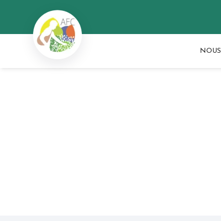
NOUS
S'informer
Chroniques sauvages
Le 
FAMILLE HYPÉRICACÉES
Le Millepertuis
(Hyp