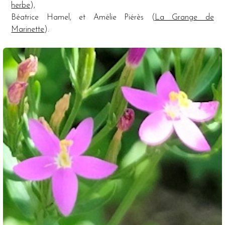
herbe
),
Béatrice Hamel, et Amélie Piérès (
La Grange de
Marinette
).