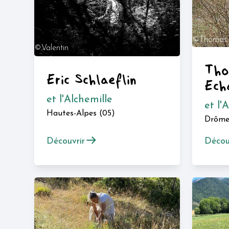
©Thomas
©Valentin
Echantilla
Asselain
Tho
Eric Schlaeflin
Ech
et l'Alchemille
et l'
Hautes-Alpes (05)
Drôme
Découvrir
Décou