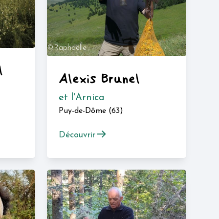
©Raphaëlle
Garreta -
l
CBN PMP
Alexis Brunel
et l'Arnica
Puy-de-Dôme (63)
Découvrir