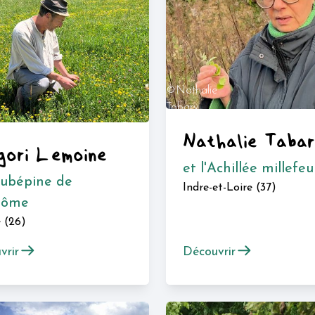
©Nathalie
Tabary
Nathalie Taba
gori Lemoine
et l'Achillée millefeui
Aubépine de
Indre-et-Loire (37)
rôme
 (26)
vrir
Découvrir