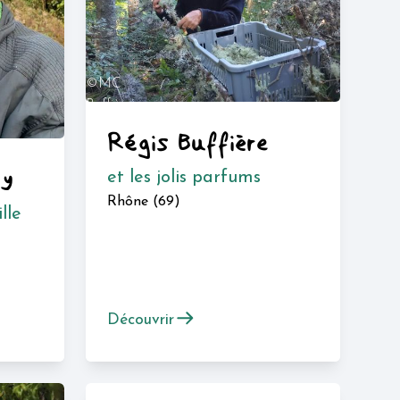
©MC
Buffière
Régis Buffière
ry
et les jolis parfums
Rhône (69)
lle
Découvrir