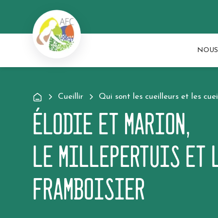
NOUS
Cueillir
Qui sont les cueilleurs et les cuei
Élodie et Marion
,
le Millepertuis et 
Framboisier