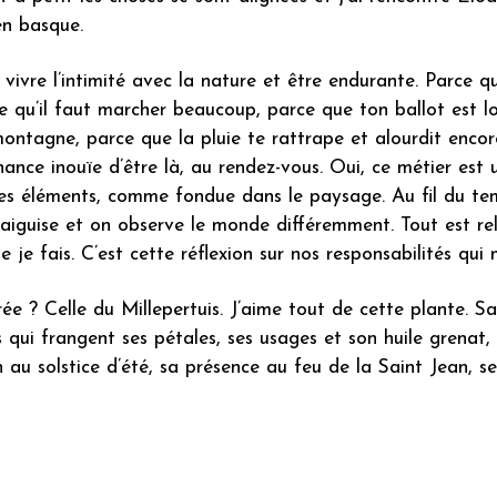
n basque.
t vivre l’intimité avec la nature et être endurante. Parce qu
rce qu’il faut marcher beaucoup, parce que ton ballot est l
ontagne, parce que la pluie te rattrape et alourdit encor
hance inouïe d’être là, au rendez-vous. Oui, ce métier est 
es éléments, comme fondue dans le paysage. Au fil du tem
s’aiguise et on observe le monde différemment. Tout est rel
 je fais. C’est cette réflexion sur nos responsabilités qui 
ée ? Celle du Millepertuis. J’aime tout de cette plante. Sa
s qui frangent ses pétales, ses usages et son huile grenat
ien au solstice d’été, sa présence au feu de la Saint Jean, 