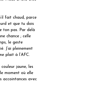
’il fait chaud, parce
ourd et que tu dois
e ton pas. Par delà
une chance ; celle
ps, le geste
ié. J’ai pleinement
me plait à l’AFC.
 couleur jaune, les
, le moment où elle
ses accointances avec