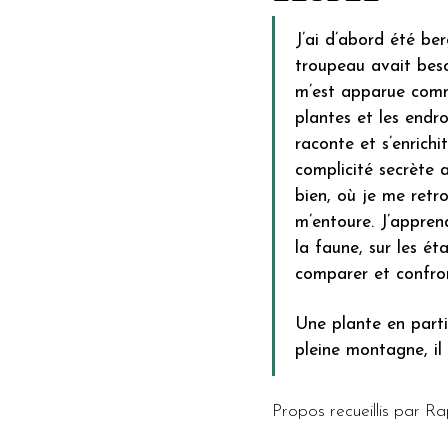
J’ai d’abord été ber
troupeau avait besoi
m’est apparue comme 
plantes et les endr
raconte et s’enrichi
complicité secrète a
bien, où je me retr
m’entoure. J’apprends
la faune, sur les é
comparer et confron
Une plante en partic
pleine montagne, il 
Propos recueillis par R