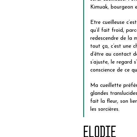
Kimuak, bourgeon e
Etre cueilleuse c’es
qu’il fait froid, pa
redescendre de la m
tout ça, c’est une c
d’être au contact d
s’ajuste, le regard 
conscience de ce que
Ma cueillette préfér
glandes translucide
fait la fleur, son l
les sorcières.
Elodie