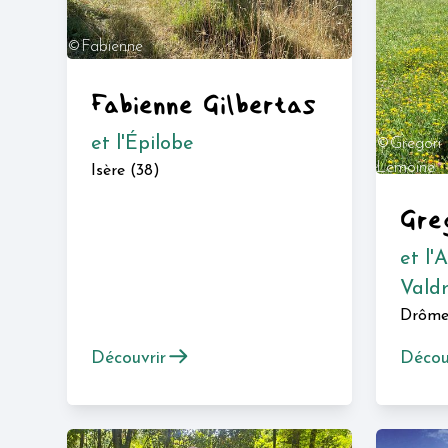
©Fabienne
Gilbertas
Fabienne Gilbertas
et l'Épilobe
©Gregori
Lemoine
Isère (38)
Gre
et l'
Vald
Drôme
Découvrir
Décou