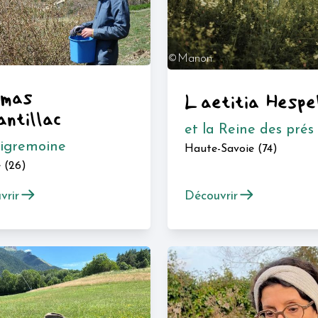
©Manon
c
Guenot
mas
Laetitia Hespe
antillac
et la Reine des prés
Aigremoine
Haute-Savoie (74)
 (26)
vrir
Découvrir